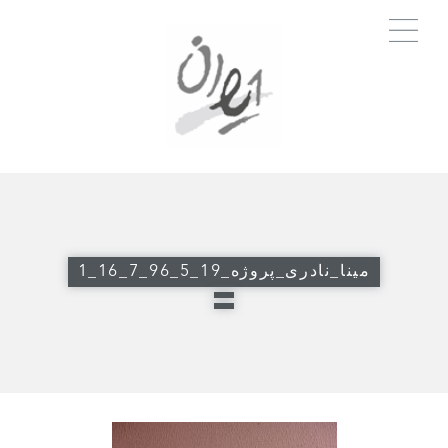
مینا_نادری_پروژه_19_5_96_7_16_1